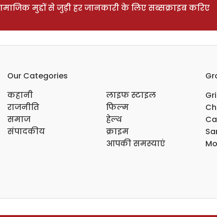
ाजिक मुद्दों से जुड़ी हर जानकारी के लिए सब्सक्राइब करिए
Our Categories
Gr
कहानी
लाइफ स्टाइल
Gr
राजनीति
फिल्म
Ch
समाज
हेल्थ
Ca
संपादकीय
क्राइम
Sar
आपकी समस्याएं
Mo