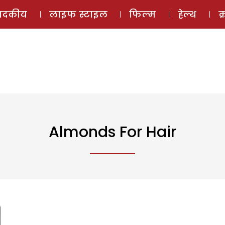
ई-मैगज़ीन
ऑडियो 
पादकीय
लाइफ स्टाइल
फिल्म
हेल्थ
क
Almonds For Hair