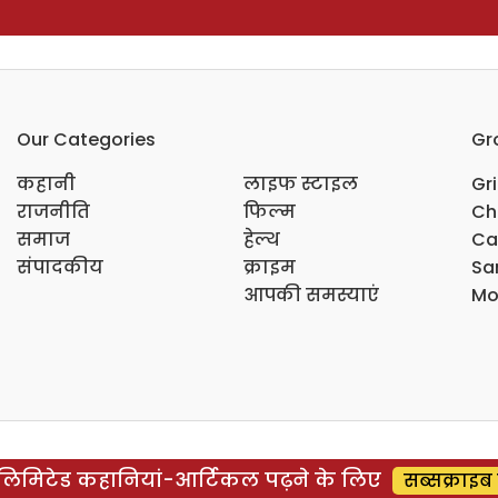
Our Categories
Gr
कहानी
लाइफ स्टाइल
Gr
राजनीति
फिल्म
Ch
समाज
हेल्थ
Ca
संपादकीय
क्राइम
Sar
आपकी समस्याएं
Mo
िमिटेड कहानियां-आर्टिकल पढ़ने के लिए
सब्सक्राइब 