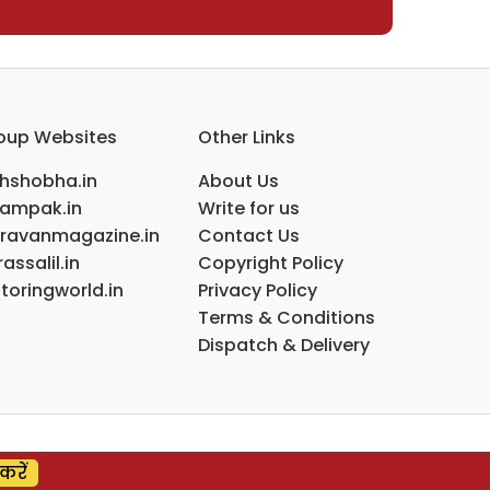
oup Websites
Other Links
ihshobha.in
About Us
ampak.in
Write for us
ravanmagazine.in
Contact Us
assalil.in
Copyright Policy
toringworld.in
Privacy Policy
Terms & Conditions
Dispatch & Delivery
करें