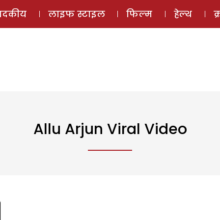
ई-मैगज़ीन
ऑडियो 
पादकीय
लाइफ स्टाइल
फिल्म
हेल्थ
क
Allu Arjun Viral Video