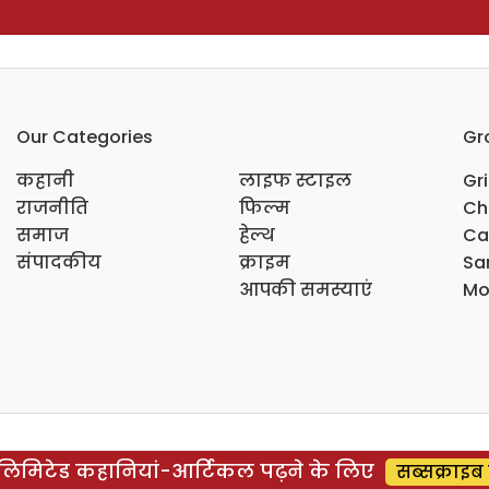
Our Categories
Gr
कहानी
लाइफ स्टाइल
Gr
राजनीति
फिल्म
Ch
समाज
हेल्थ
Ca
संपादकीय
क्राइम
Sar
आपकी समस्याएं
Mo
िमिटेड कहानियां-आर्टिकल पढ़ने के लिए
सब्सक्राइब 