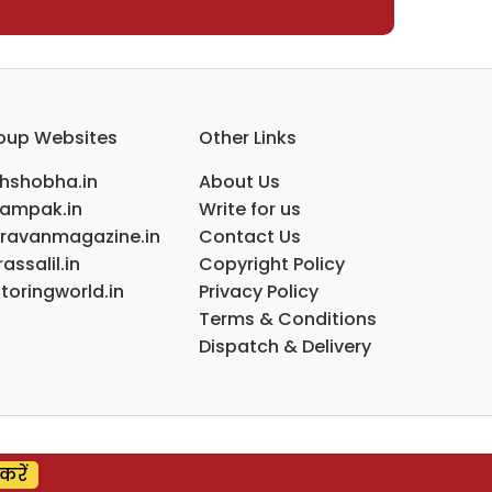
oup Websites
Other Links
ihshobha.in
About Us
ampak.in
Write for us
ravanmagazine.in
Contact Us
assalil.in
Copyright Policy
toringworld.in
Privacy Policy
Terms & Conditions
Dispatch & Delivery
करें