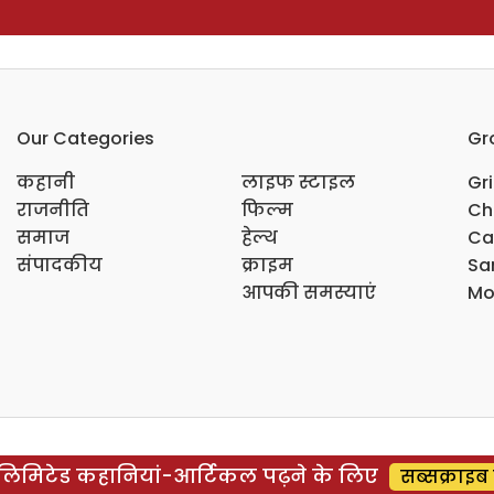
Our Categories
Gr
कहानी
लाइफ स्टाइल
Gr
राजनीति
फिल्म
Ch
समाज
हेल्थ
Ca
संपादकीय
क्राइम
Sar
आपकी समस्याएं
Mo
िमिटेड कहानियां-आर्टिकल पढ़ने के लिए
सब्सक्राइब 