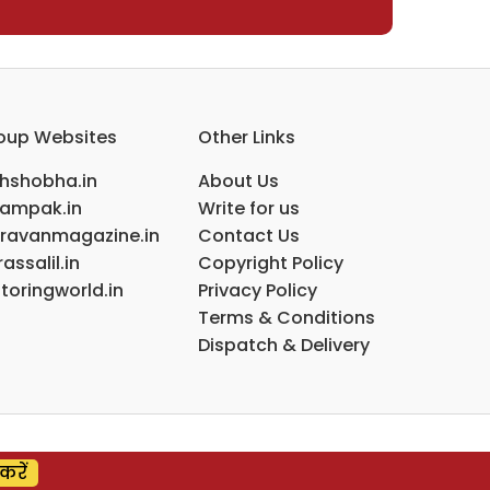
oup Websites
Other Links
ihshobha.in
About Us
ampak.in
Write for us
ravanmagazine.in
Contact Us
assalil.in
Copyright Policy
toringworld.in
Privacy Policy
Terms & Conditions
Dispatch & Delivery
करें