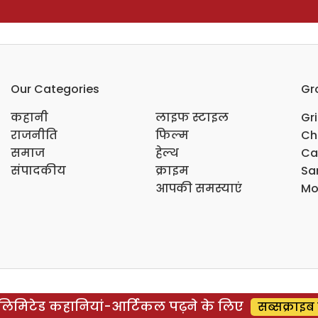
Our Categories
Gr
कहानी
लाइफ स्टाइल
Gr
राजनीति
फिल्म
Ch
समाज
हेल्थ
Ca
संपादकीय
क्राइम
Sar
आपकी समस्याएं
Mo
िमिटेड कहानियां-आर्टिकल पढ़ने के लिए
सब्सक्राइब 