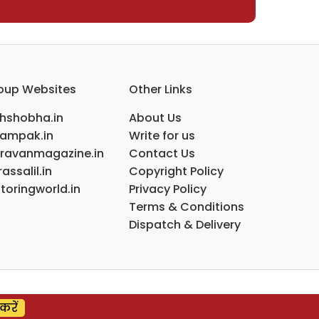
oup Websites
Other Links
ihshobha.in
About Us
ampak.in
Write for us
ravanmagazine.in
Contact Us
assalil.in
Copyright Policy
toringworld.in
Privacy Policy
Terms & Conditions
Dispatch & Delivery
करें