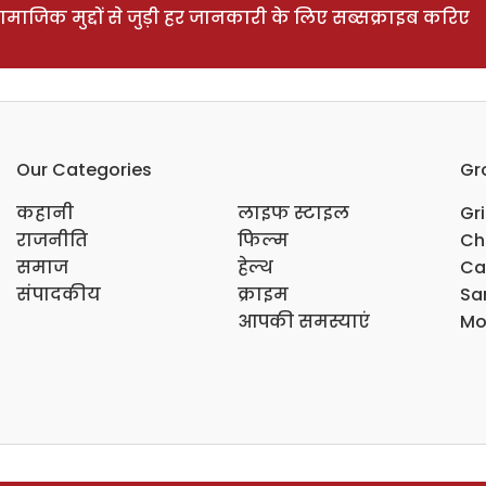
ाजिक मुद्दों से जुड़ी हर जानकारी के लिए सब्सक्राइब करिए
Our Categories
Gr
कहानी
लाइफ स्टाइल
Gr
राजनीति
फिल्म
Ch
समाज
हेल्थ
Ca
संपादकीय
क्राइम
Sar
आपकी समस्याएं
Mo