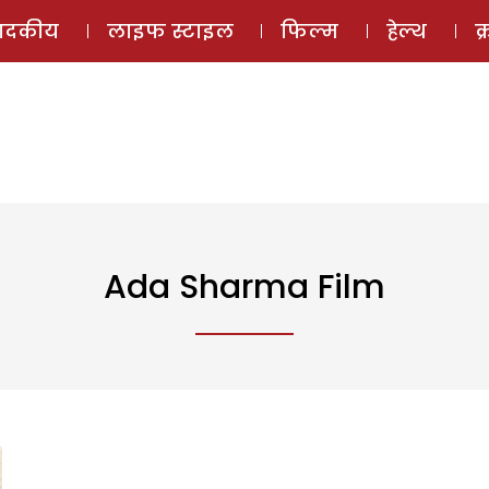
ई-मैगज़ीन
ऑडियो 
पादकीय
लाइफ स्टाइल
फिल्म
हेल्थ
क
Ada Sharma Film