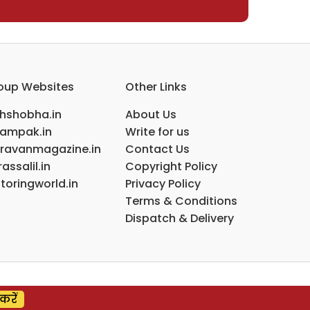
oup Websites
Other Links
ihshobha.in
About Us
ampak.in
Write for us
ravanmagazine.in
Contact Us
assalil.in
Copyright Policy
toringworld.in
Privacy Policy
Terms & Conditions
Dispatch & Delivery
करें