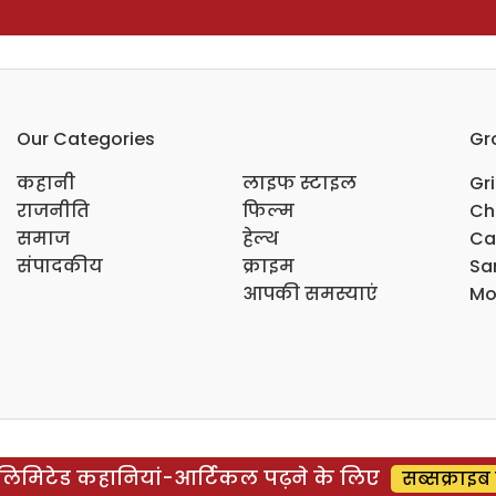
Our Categories
Gr
कहानी
लाइफ स्टाइल
Gr
राजनीति
फिल्म
Ch
समाज
हेल्थ
Ca
संपादकीय
क्राइम
Sar
आपकी समस्याएं
Mo
िमिटेड कहानियां-आर्टिकल पढ़ने के लिए
सब्सक्राइब 