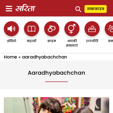
⚲
सब्सक्राइब
ऑडियो
कहानी
क्राइम
आपकी
राजनीति
सम
समस्याएं
Home
»
aaradhyabachchan
Aaradhyabachchan