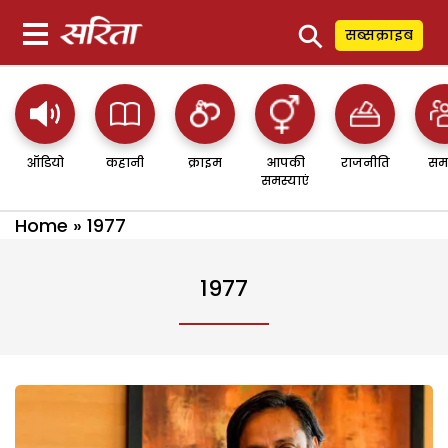
⚲
सब्सक्राइब
ऑडियो
कहानी
क्राइम
आपकी
राजनीति
सम
समस्याएं
Home
»
1977
1977