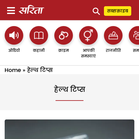
⚲
सब्सक्राइब
ऑडियो
कहानी
क्राइम
आपकी
राजनीति
सम
समस्याएं
Home
»
हेल्थ टिप्स
हेल्थ टिप्स