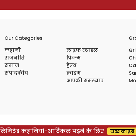
Our Categories
Gr
कहानी
लाइफ स्टाइल
Gr
राजनीति
फिल्म
Ch
समाज
हेल्थ
Ca
संपादकीय
क्राइम
Sar
आपकी समस्याएं
Mo
िमिटेड कहानियां-आर्टिकल पढ़ने के लिए
सब्सक्राइब 