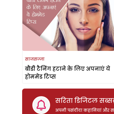
साजसज्जा
बौडी टैनिंग हटाने के लिए अपनाएं ये
होममेड टिप्स
सरिता डिजिटल सब्सक्
अपनी पसंदीदा कहानियां और साम