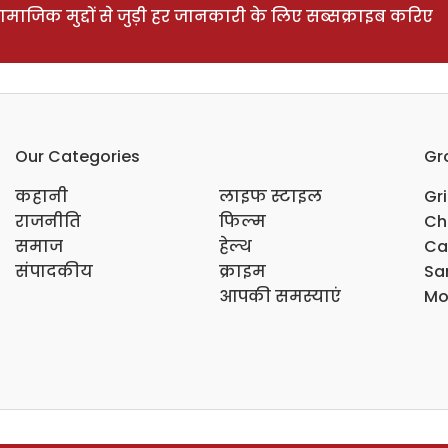
ाजिक मुद्दों से जुड़ी हर जानकारी के लिए सब्सक्राइब करिए
Our Categories
Gr
कहानी
लाइफ स्टाइल
Gr
राजनीति
फिल्म
Ch
समाज
हेल्थ
Ca
संपादकीय
क्राइम
Sar
आपकी समस्याएं
Mo