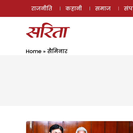
राजनीति
कहानी
समाज
सं
Home
»
सैमिनार