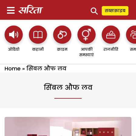
⚲
सब्सक्राइब
ऑडियो
कहानी
क्राइम
आपकी
राजनीति
सम
समस्याएं
Home
»
सिंबल औफ लव
सिंबल औफ लव