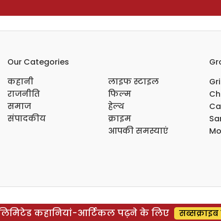
Our Categories
Gr
कहानी
लाइफ स्टाइल
Gr
राजनीति
फिल्म
Ch
समाज
हेल्थ
Ca
संपादकीय
क्राइम
Sar
आपकी समस्याएं
Mo
िमिटेड कहानियां-आर्टिकल पढ़ने के लिए
सब्सक्राइब 