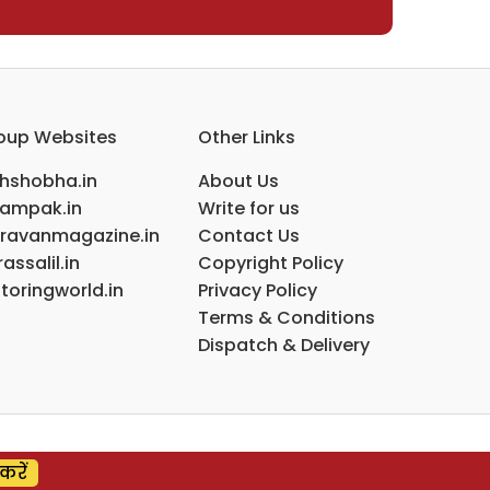
oup Websites
Other Links
ihshobha.in
About Us
ampak.in
Write for us
ravanmagazine.in
Contact Us
assalil.in
Copyright Policy
toringworld.in
Privacy Policy
Terms & Conditions
Dispatch & Delivery
करें