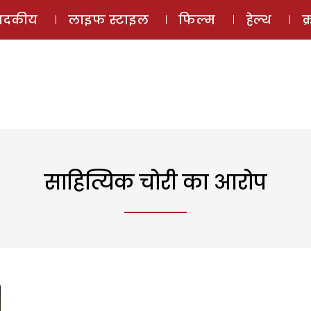
ई-मैगज़ीन
ऑडियो 
पादकीय
लाइफ स्टाइल
फिल्म
हेल्थ
क
साहित्यिक चोरी का आरोप