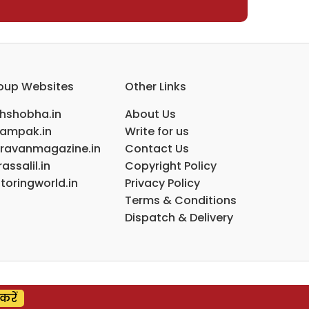
oup Websites
Other Links
ihshobha.in
About Us
ampak.in
Write for us
ravanmagazine.in
Contact Us
assalil.in
Copyright Policy
toringworld.in
Privacy Policy
Terms & Conditions
Dispatch & Delivery
करें