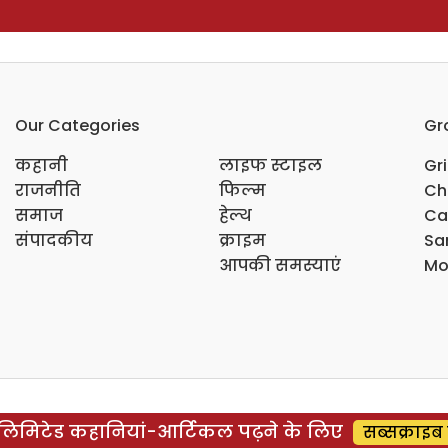
Our Categories
Gr
कहानी
लाइफ स्टाइल
Gr
राजनीति
फिल्म
Ch
समाज
हेल्थ
Ca
संपादकीय
क्राइम
Sar
आपकी समस्याएं
Mo
िमिटेड कहानियां-आर्टिकल पढ़ने के लिए
सब्सक्राइब 