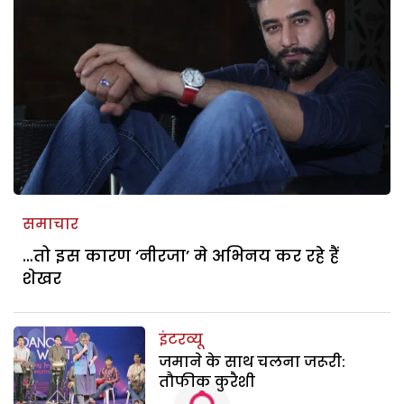
समाचार
…तो इस कारण ‘नीरजा’ मे अभिनय कर रहे हैं
शेखर
इंटरव्यू
जमाने के साथ चलना जरूरी:
तौफीक कुरैशी