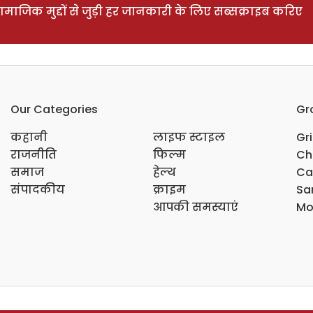
ाजिक मुद्दों से जुड़ी हर जानकारी के लिए सब्सक्राइब करिए
Our Categories
Gr
कहानी
लाइफ स्टाइल
Gr
राजनीति
फिल्म
Ch
समाज
हेल्थ
Ca
संपादकीय
क्राइम
Sar
आपकी समस्याएं
Mo