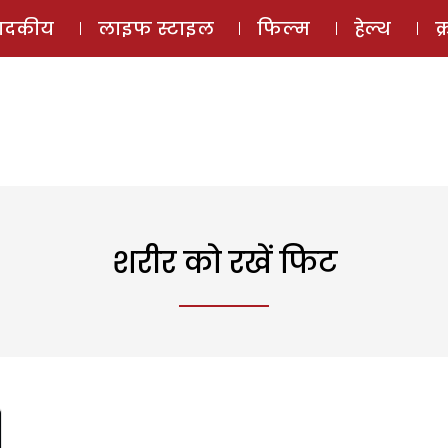
ई-मैगज़ीन
ऑडियो 
पादकीय
लाइफ स्टाइल
फिल्म
हेल्थ
क
शरीर को रखें फिट