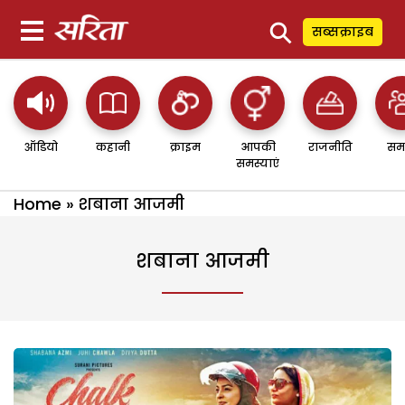
⚲
सब्सक्राइब
ऑडियो
कहानी
क्राइम
आपकी
राजनीति
सम
समस्याएं
Home
»
शबाना आजमी
शबाना आजमी