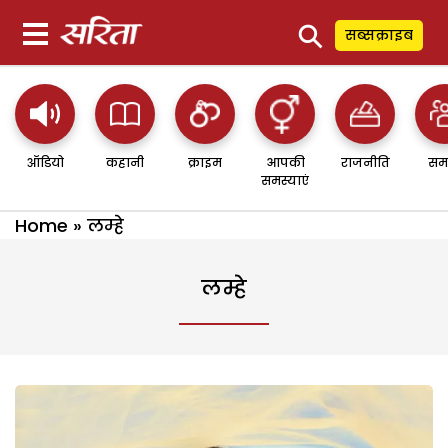
⚲
सब्सक्राइब
ऑडियो
कहानी
क्राइम
आपकी
राजनीति
सम
समस्याएं
Home
»
लम्हे
लम्हे