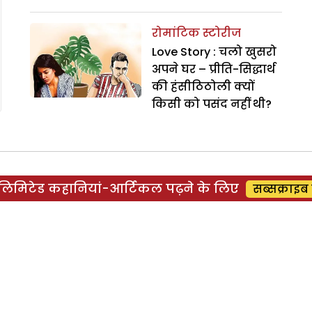
रोमांटिक स्टोरीज
Love Story : चलो खुसरो
अपने घर – प्रीति-सिद्धार्थ
की हंसीठिठोली क्यों
किसी को पसंद नहीं थी?
िमिटेड कहानियां-आर्टिकल पढ़ने के लिए
सब्सक्राइब 
रोमांटिक स्टोरीज
Stories in Hindi : शक्ति
प्रदर्शन – विजयकांत
अपनी पत्नी को देख क्यों
हैरान रह गया था?
रोमांटिक स्टोरीज