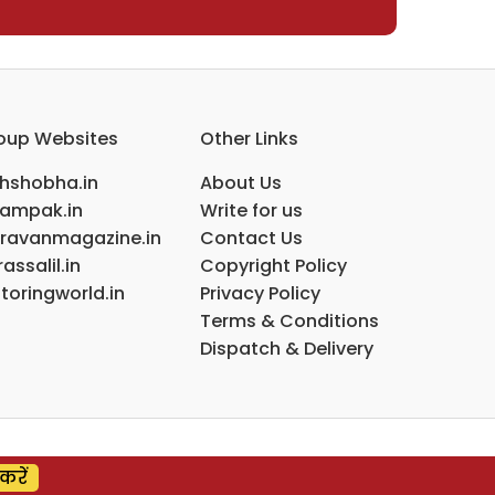
oup Websites
Other Links
ihshobha.in
About Us
ampak.in
Write for us
ravanmagazine.in
Contact Us
assalil.in
Copyright Policy
toringworld.in
Privacy Policy
Terms & Conditions
Dispatch & Delivery
करें