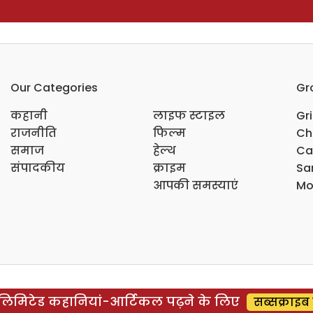
Our Categories
Gr
कहानी
लाइफ स्टाइल
Gr
राजनीति
फिल्म
Ch
समाज
हेल्थ
Ca
संपादकीय
क्राइम
Sar
आपकी समस्याएं
Mo
िमिटेड कहानियां-आर्टिकल पढ़ने के लिए
सब्सक्राइब 