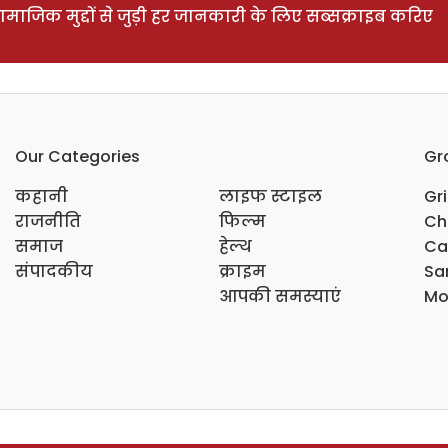
ाजिक मुद्दों से जुड़ी हर जानकारी के लिए सब्सक्राइब करिए
Our Categories
Gr
कहानी
लाइफ स्टाइल
Gr
राजनीति
फिल्म
Ch
समाज
हेल्थ
Ca
संपादकीय
क्राइम
Sar
आपकी समस्याएं
Mo