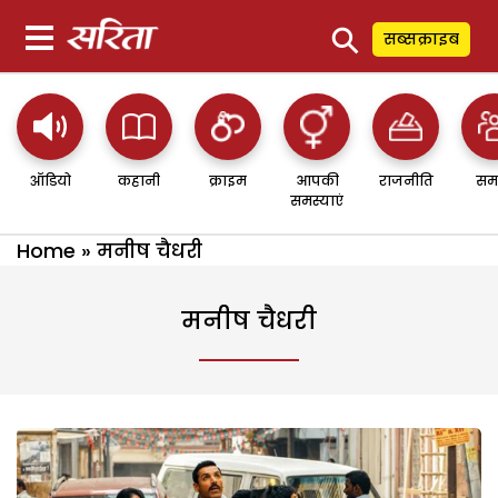
⚲
सब्सक्राइब
ऑडियो
कहानी
क्राइम
आपकी
राजनीति
सम
समस्याएं
Home
»
मनीष चैधरी
मनीष चैधरी