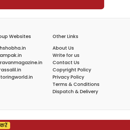
oup Websites
Other Links
ihshobha.in
About Us
ampak.in
Write for us
ravanmagazine.in
Contact Us
assalil.in
Copyright Policy
toringworld.in
Privacy Policy
Terms & Conditions
Dispatch & Delivery
करें