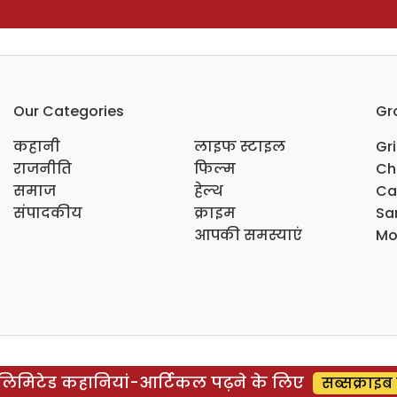
Our Categories
Gr
कहानी
लाइफ स्टाइल
Gr
राजनीति
फिल्म
Ch
समाज
हेल्थ
Ca
संपादकीय
क्राइम
Sar
आपकी समस्याएं
Mo
िमिटेड कहानियां-आर्टिकल पढ़ने के लिए
सब्सक्राइब 