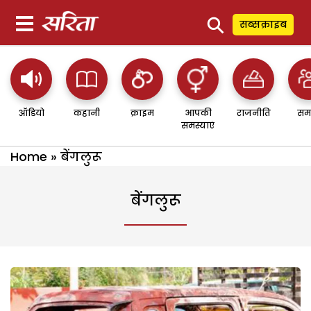
⚲
सब्सक्राइब
ऑडियो
कहानी
क्राइम
आपकी
राजनीति
सम
समस्याएं
Home
»
बेंगलुरू
बेंगलुरू