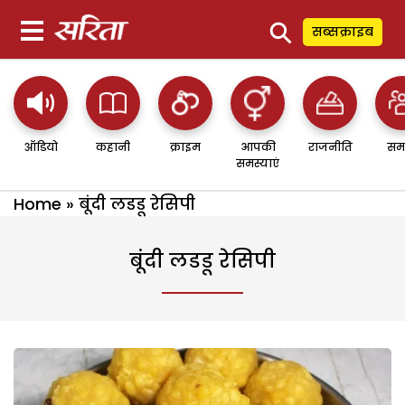
⚲
सब्सक्राइब
ऑडियो
कहानी
क्राइम
आपकी
राजनीति
सम
समस्याएं
Home
»
बूंदी लडडू रेसिपी
बूंदी लडडू रेसिपी