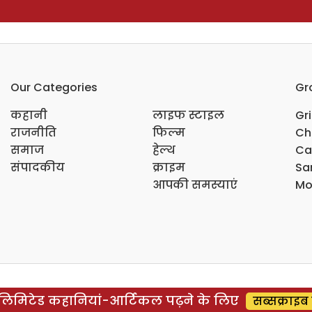
Our Categories
Gr
कहानी
लाइफ स्टाइल
Gr
राजनीति
फिल्म
Ch
समाज
हेल्थ
Ca
संपादकीय
क्राइम
Sar
आपकी समस्याएं
Mo
िमिटेड कहानियां-आर्टिकल पढ़ने के लिए
सब्सक्राइब 