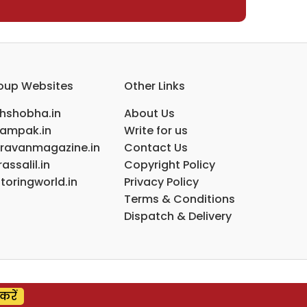
oup Websites
Other Links
ihshobha.in
About Us
ampak.in
Write for us
ravanmagazine.in
Contact Us
assalil.in
Copyright Policy
toringworld.in
Privacy Policy
Terms & Conditions
Dispatch & Delivery
करें