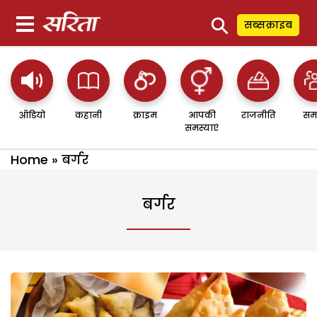
⚲
सब्सक्राइब
ऑडियो
कहानी
क्राइम
आपकी
राजनीति
सम
समस्याएं
Home
»
बर्गर
बर्गर