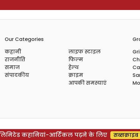
Our Categories
Gr
कहानी
लाइफ स्टाइल
Gr
राजनीति
फिल्म
Ch
समाज
हेल्थ
Ca
संपादकीय
क्राइम
Sar
आपकी समस्याएं
Mo
िमिटेड कहानियां-आर्टिकल पढ़ने के लिए
सब्सक्राइब 