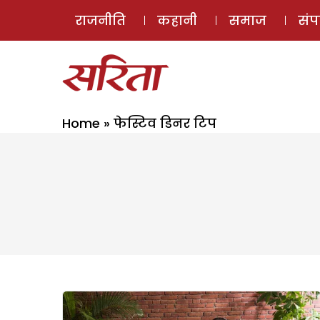
राजनीति
कहानी
समाज
सं
Home
»
फेस्टिव डिनर टिप