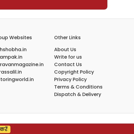
oup Websites
Other Links
ihshobha.in
About Us
ampak.in
Write for us
ravanmagazine.in
Contact Us
assalil.in
Copyright Policy
toringworld.in
Privacy Policy
Terms & Conditions
Dispatch & Delivery
करें