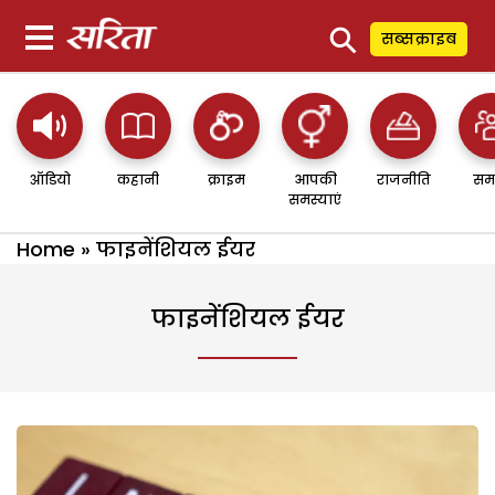
⚲
सब्सक्राइब
ऑडियो
कहानी
क्राइम
आपकी
राजनीति
सम
समस्याएं
Home
»
फाइनेंशियल ईयर
फाइनेंशियल ईयर