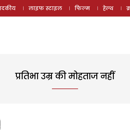
ई-मैगज़ीन
ऑडियो 
पादकीय
लाइफ स्टाइल
फिल्म
हेल्थ
क
प्रतिभा उम्र की मोहताज नहीं