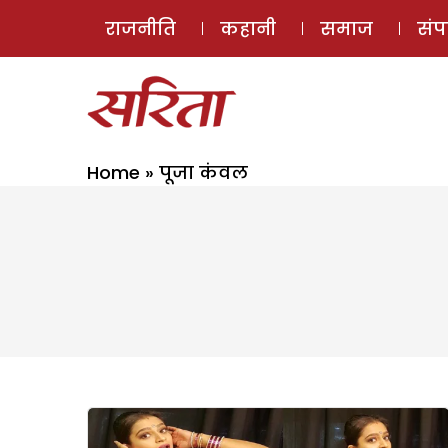
राजनीति
कहानी
समाज
सं
Home
»
पूजा कंवल