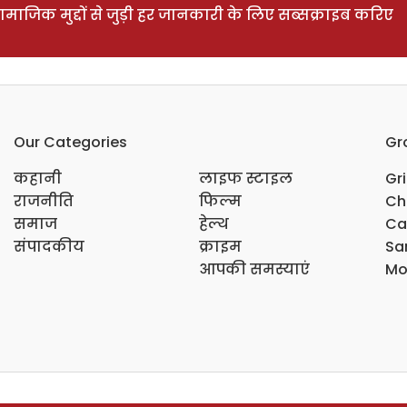
ाजिक मुद्दों से जुड़ी हर जानकारी के लिए सब्सक्राइब करिए
Our Categories
Gr
कहानी
लाइफ स्टाइल
Gr
राजनीति
फिल्म
Ch
समाज
हेल्थ
Ca
संपादकीय
क्राइम
Sar
आपकी समस्याएं
Mo