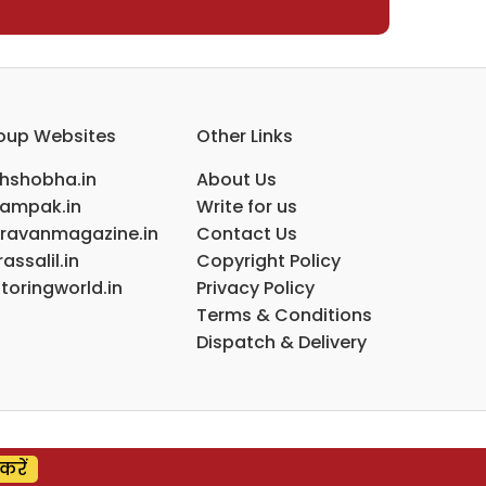
oup Websites
Other Links
ihshobha.in
About Us
ampak.in
Write for us
ravanmagazine.in
Contact Us
assalil.in
Copyright Policy
toringworld.in
Privacy Policy
Terms & Conditions
Dispatch & Delivery
करें