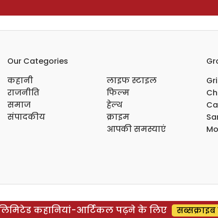
Our Categories
Gr
कहानी
लाइफ स्टाइल
Gr
राजनीति
फिल्म
Ch
समाज
हेल्थ
Ca
संपादकीय
क्राइम
Sar
आपकी समस्याएं
Mo
िमिटेड कहानियां-आर्टिकल पढ़ने के लिए
सब्सक्राइब 