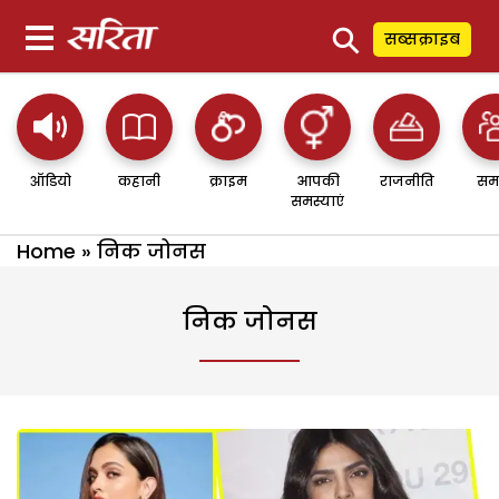
⚲
सब्सक्राइब
ऑडियो
कहानी
क्राइम
आपकी
राजनीति
सम
समस्याएं
Home
»
निक जोनस
निक जोनस