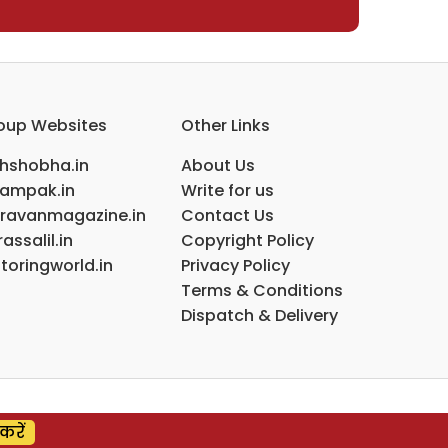
oup Websites
Other Links
ihshobha.in
About Us
ampak.in
Write for us
ravanmagazine.in
Contact Us
assalil.in
Copyright Policy
toringworld.in
Privacy Policy
Terms & Conditions
Dispatch & Delivery
करें