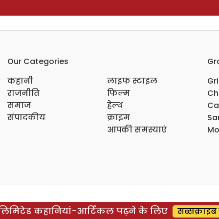
Our Categories
Gr
कहानी
लाइफ स्टाइल
Gr
राजनीति
फिल्म
Ch
समाज
हेल्थ
Ca
संपादकीय
क्राइम
Sar
आपकी समस्याएं
Mo
िमिटेड कहानियां-आर्टिकल पढ़ने के लिए
सब्सक्राइब 