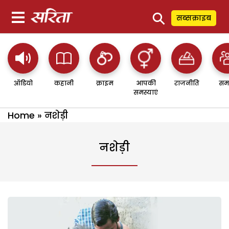
⚲
सब्सक्राइब
ऑडियो
कहानी
क्राइम
आपकी
राजनीति
सम
समस्याएं
Home
»
नशेड़ी
नशेड़ी