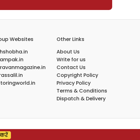
oup Websites
Other Links
ihshobha.in
About Us
ampak.in
Write for us
ravanmagazine.in
Contact Us
assalil.in
Copyright Policy
toringworld.in
Privacy Policy
Terms & Conditions
Dispatch & Delivery
करें