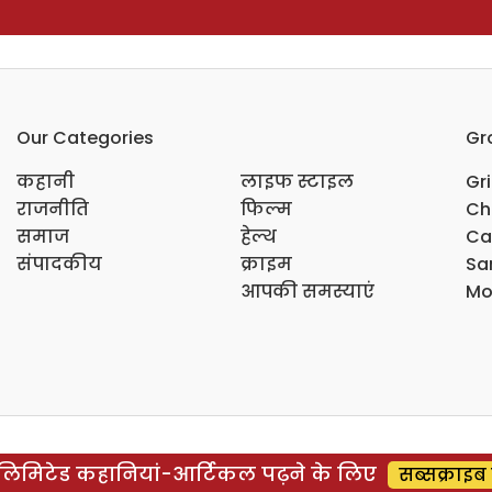
Our Categories
Gr
कहानी
लाइफ स्टाइल
Gr
राजनीति
फिल्म
Ch
समाज
हेल्थ
Ca
संपादकीय
क्राइम
Sar
आपकी समस्याएं
Mo
िमिटेड कहानियां-आर्टिकल पढ़ने के लिए
सब्सक्राइब 