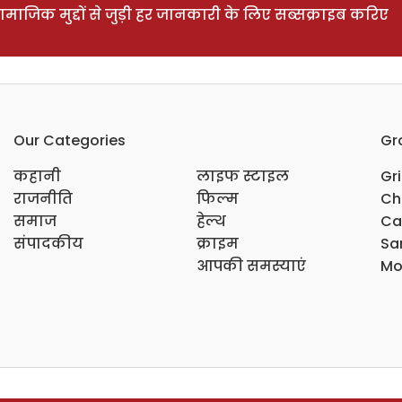
ाजिक मुद्दों से जुड़ी हर जानकारी के लिए सब्सक्राइब करिए
Our Categories
Gr
कहानी
लाइफ स्टाइल
Gr
राजनीति
फिल्म
Ch
समाज
हेल्थ
Ca
संपादकीय
क्राइम
Sar
आपकी समस्याएं
Mo