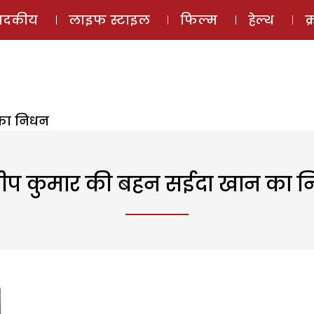
ई-मैगज़ीन
ऑडियो 
पादकीय
लाइफ स्टाइल
फिल्म
हेल्थ
क
का निधन
ीप कुमार की बहन सईदा खान का 