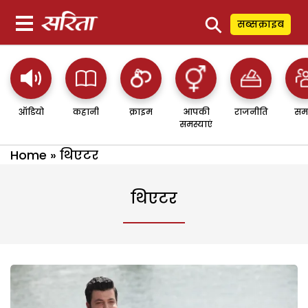
⚲
सब्सक्राइब
ऑडियो
कहानी
क्राइम
आपकी
राजनीति
सम
समस्याएं
Home
»
थिएटर
थिएटर