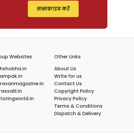
सब्सक्राइब करें
oup Websites
Other Links
ihshobha.in
About Us
ampak.in
Write for us
ravanmagazine.in
Contact Us
assalil.in
Copyright Policy
toringworld.in
Privacy Policy
Terms & Conditions
Dispatch & Delivery