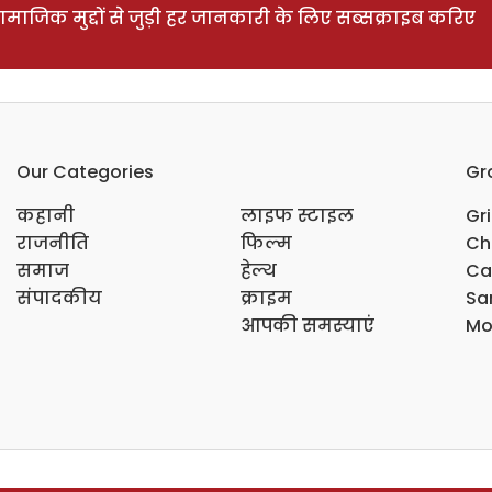
ाजिक मुद्दों से जुड़ी हर जानकारी के लिए सब्सक्राइब करिए
Our Categories
Gr
कहानी
लाइफ स्टाइल
Gr
राजनीति
फिल्म
Ch
समाज
हेल्थ
Ca
संपादकीय
क्राइम
Sar
आपकी समस्याएं
Mo