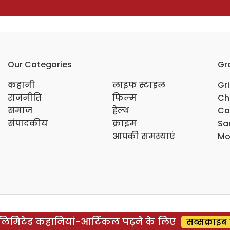
Our Categories
Gr
कहानी
लाइफ स्टाइल
Gr
राजनीति
फिल्म
Ch
समाज
हेल्थ
Ca
संपादकीय
क्राइम
Sar
आपकी समस्याएं
Mo
िमिटेड कहानियां-आर्टिकल पढ़ने के लिए
सब्सक्राइब 