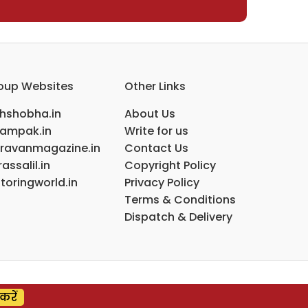
oup Websites
Other Links
ihshobha.in
About Us
ampak.in
Write for us
ravanmagazine.in
Contact Us
assalil.in
Copyright Policy
toringworld.in
Privacy Policy
Terms & Conditions
Dispatch & Delivery
करें