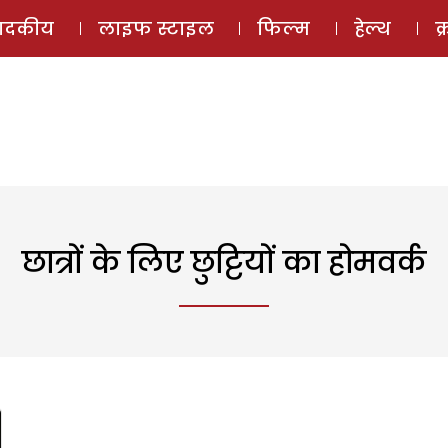
ई-मैगज़ीन
ऑडियो 
पादकीय
लाइफ स्टाइल
फिल्म
हेल्थ
क
छात्रों के लिए छुट्टियों का होमवर्क