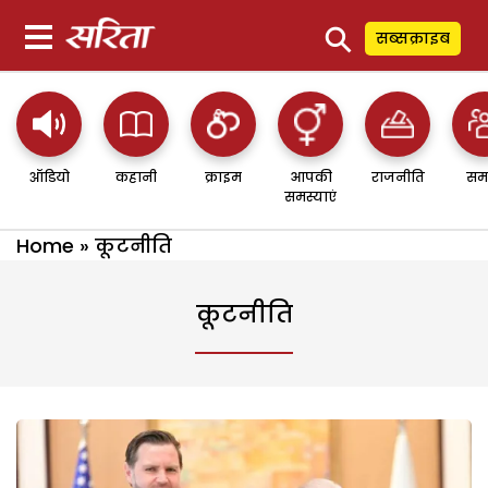
⚲
सब्सक्राइब
ऑडियो
कहानी
क्राइम
आपकी
राजनीति
सम
समस्याएं
Home
»
कूटनीति
कूटनीति