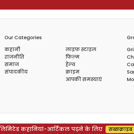
Our Categories
Gr
कहानी
लाइफ स्टाइल
Gr
राजनीति
फिल्म
Ch
समाज
हेल्थ
Ca
संपादकीय
क्राइम
Sar
आपकी समस्याएं
Mo
िमिटेड कहानियां-आर्टिकल पढ़ने के लिए
सब्सक्राइब 