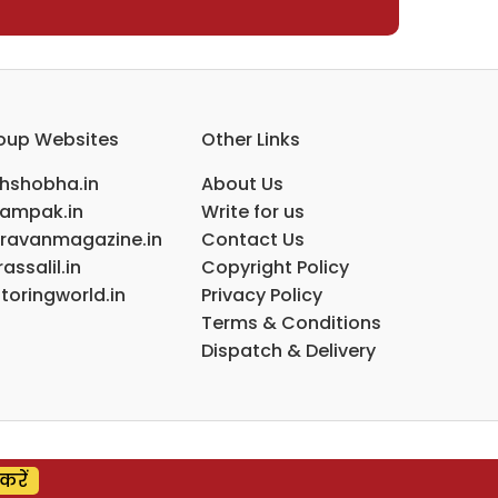
oup Websites
Other Links
ihshobha.in
About Us
ampak.in
Write for us
ravanmagazine.in
Contact Us
assalil.in
Copyright Policy
toringworld.in
Privacy Policy
Terms & Conditions
Dispatch & Delivery
करें