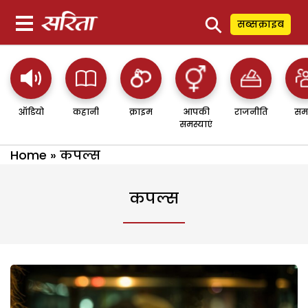
⚲
सब्सक्राइब
ऑडियो
कहानी
क्राइम
आपकी
राजनीति
सम
समस्याएं
Home
»
कपल्स
कपल्स