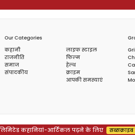
Our Categories
Gr
कहानी
लाइफ स्टाइल
Gr
राजनीति
फिल्म
Ch
समाज
हेल्थ
Ca
संपादकीय
क्राइम
Sar
आपकी समस्याएं
Mo
िमिटेड कहानियां-आर्टिकल पढ़ने के लिए
सब्सक्राइब 