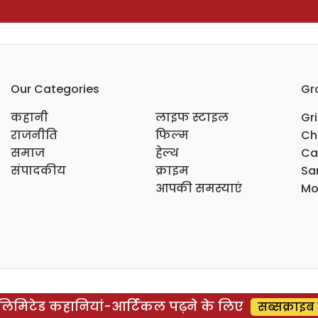
Our Categories
Gr
कहानी
लाइफ स्टाइल
Gr
राजनीति
फिल्म
Ch
समाज
हेल्थ
Ca
संपादकीय
क्राइम
Sar
आपकी समस्याएं
Mo
िमिटेड कहानियां-आर्टिकल पढ़ने के लिए
सब्सक्राइब 