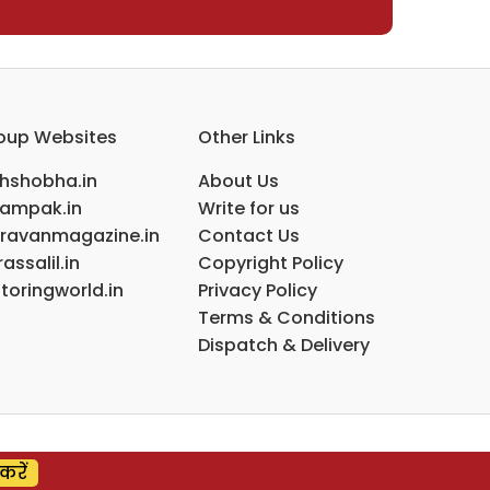
oup Websites
Other Links
ihshobha.in
About Us
ampak.in
Write for us
ravanmagazine.in
Contact Us
assalil.in
Copyright Policy
toringworld.in
Privacy Policy
Terms & Conditions
Dispatch & Delivery
करें