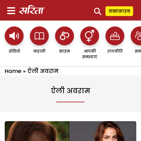
⚲
सब्सक्राइब
ऑडियो
कहानी
क्राइम
आपकी
राजनीति
सम
समस्याएं
Home
»
ऐली अवराम
ऐली अवराम