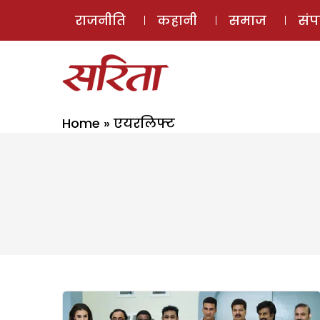
राजनीति
कहानी
समाज
सं
Home
»
एयरलिफ्ट