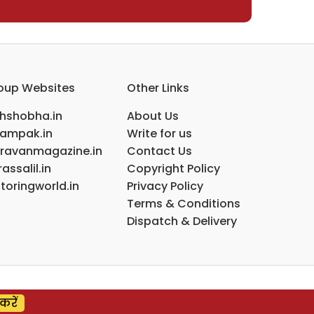
oup Websites
Other Links
ihshobha.in
About Us
ampak.in
Write for us
ravanmagazine.in
Contact Us
assalil.in
Copyright Policy
toringworld.in
Privacy Policy
Terms & Conditions
Dispatch & Delivery
करें