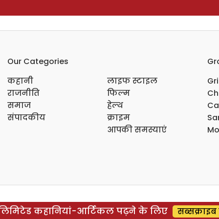
Our Categories
Gr
कहानी
लाइफ स्टाइल
Gr
राजनीति
फिल्म
Ch
समाज
हेल्थ
Ca
संपादकीय
क्राइम
Sar
आपकी समस्याएं
Mo
िमिटेड कहानियां-आर्टिकल पढ़ने के लिए
सब्सक्राइब 